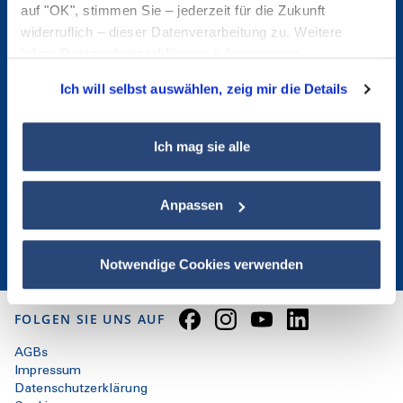
auf "OK", stimmen Sie – jederzeit für die Zukunft
widerruflich – dieser Datenverarbeitung zu. Weitere
Gabriel-Chemie GmbH
Infos:
Datenschutzerklärung
&
Impressum
.
Industriestraße 1
2352 Gumpoldskirchen
Ich will selbst auswählen, zeig mir die Details
info@gabriel-chemie.com
Ich mag sie alle
ÜBER UNS
PRESSE
KONTAKT
DOWNLOADS
Anpassen
AKTUELLE POSITIONEN
STANDORTE
WHISTLEBLOWING
Notwendige Cookies verwenden
FOLGEN SIE UNS AUF
AGBs
Impressum
Datenschutzerklärung