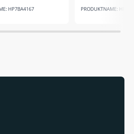
E: HP7BA4167
PRODUKTNAME: HP5BC