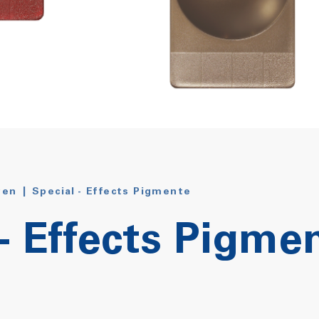
gen
|
Special - Effects Pigmente
 - Effects Pigme