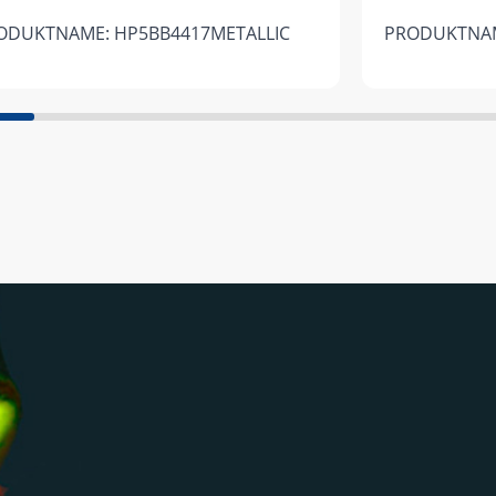
ODUKTNAME: HP5BB4417METALLIC
PRODUKTNAM